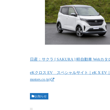
日産：サクラ [ SAKURA ] 軽自動車 Webカタログ ト
eKクロス EV スペシャルサイト｜eK X EV｜軽自動車
motors.co.jp)
お知らせ