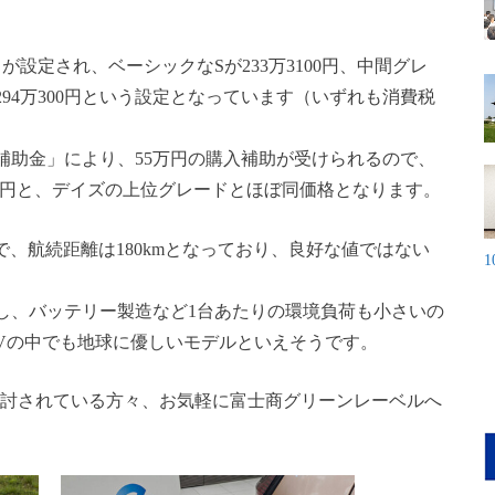
設定され、ベーシックなSが233万3100円、中間グレ
が294万300円という設定となっています（いずれも消費税
補助金」により、55万円の購入補助が受けられるので、
5万円と、デイズの上位グレードとほぼ同価格となります。
で、航続距離は180kmとなっており、良好な値ではない
し、バッテリー製造など1台あたりの環境負荷も小さいの
EVの中でも地球に優しいモデルといえそうです。
検討されている方々、お気軽に富士商グリーンレーベルへ