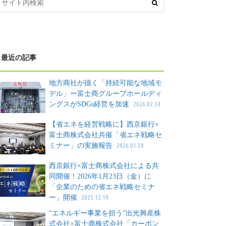
最近の記事
地方商社が描く「持続可能な地域モ
デル」ー富士商グループホールディ
ングスがSDGs経営を加速
2026.02.24
【省エネを経営戦略に】西京銀行×
富士商株式会社共催「省エネ戦略セ
ミナー」の実施報告
2026.01.30
西京銀行×富士商株式会社による共
同開催！2026年1月23日（金）に
「企業のための省エネ戦略セミナ
ー」開催
2025.12.19
“エネルギー事業を担う”出光興産株
式会社×富士商株式会社「カーボン