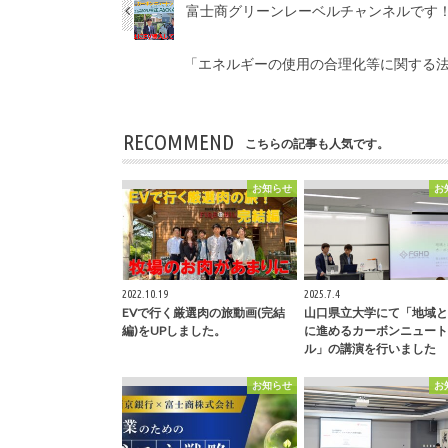
富士商グリーンレーベルチャンネルです
「エネルギーの使用の合理化等に関する
RECOMMEND
こちらの記事も人気です。
お知らせ
お
2022.10.19
2025.7.4
EVで行く厳選肉の旅動画(完結
山口県立大学にて「地域と
編)をUPしました。
に進めるカーボンニュート
ル」の講演を行いました
お知らせ
お