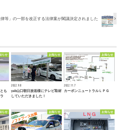
！
法律等」の一部を改正する法律案が閣議決定されました
知らせ
お知らせ
お知らせ
2022.9.8
2022.11.7
とも
yab山口朝日放送様にテレビ取材
カーボンニュートラルＬＰＧ
ラ
していただきました！
知らせ
お知らせ
お知らせ