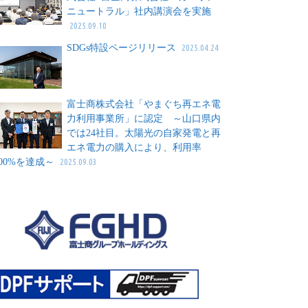
ニュートラル」社内講演会を実施
2025.09.10
SDGs特設ページリリース
2025.04.24
富士商株式会社「やまぐち再エネ電
力利用事業所」に認定 ～山口県内
では24社目。太陽光の自家発電と再
エネ電力の購入により、利用率
100%を達成～
2025.09.03